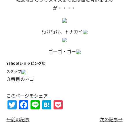
が・・・・
行け行け、トナカイ
ゴ―ゴ・ゴー
Yahoo!ショッピング店
スタッフ
３番目のネコ
このページをシェア
T
F
Li
H
P
w
a
n
at
o
←前の記事
次の記事→
itt
c
e
e
c