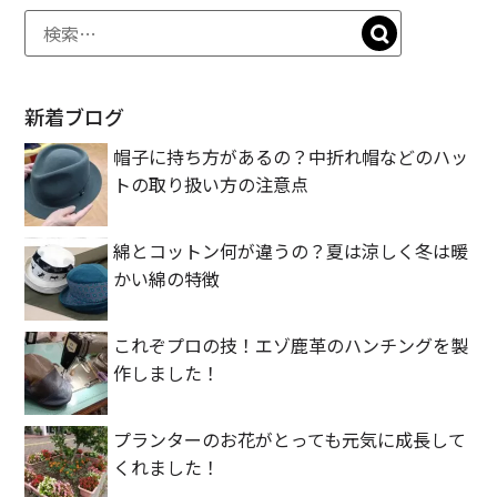
er
e
n
k
b
a
et
o
o
新着ブログ
k
帽子に持ち方があるの？中折れ帽などのハッ
トの取り扱い方の注意点
綿とコットン何が違うの？夏は涼しく冬は暖
かい綿の特徴
これぞプロの技！エゾ鹿革のハンチングを製
作しました！
プランターのお花がとっても元気に成長して
くれました！