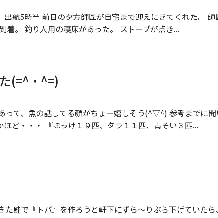
寒 出航5時半 前日の夕方師匠が自宅まで迎えにきてくれた。 師
到着。 釣り人用の寝床があった。 ストーブが点き...
(=^・^=)
あって、魚の話してる顔がちょー嬉しそう(^▽^) 参考までに聞
ほど・・・ 『ほっけ１９匹、タラ１１匹、青そい３匹...
てきた鮭で『トバ』を作ろうと軒下にずら～りぶら下げていたら