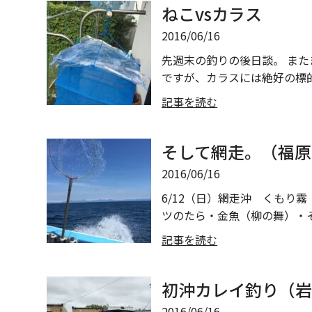
ねこvsカラス
2016/06/16
先週末の釣りの後日談。 また
ですが、カラスには絶好の標的
記事を読む
そして網走。（福原
2016/06/16
6/12（日）網走沖 くもり霧
ツのたら・金魚（柳の舞）・そ
記事を読む
初沖カレイ釣り（
2016/06/16