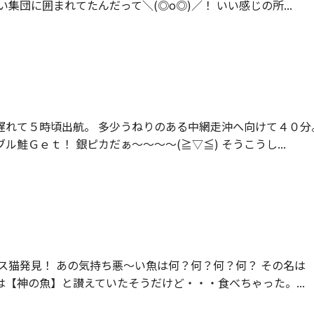
集団に囲まれてたんだって＼(◎o◎)／！ いい感じの所...
遅れて５時頃出航。 多少うねりのある中網走沖へ向けて４０分
鮭Ｇｅｔ！ 銀ピカだぁ～～～～(≧▽≦) そうこうし...
ス猫発見！ あの気持ち悪～い魚は何？何？何？何？ その名は
では【神の魚】と讃えていたそうだけど・・・食べちゃった。...