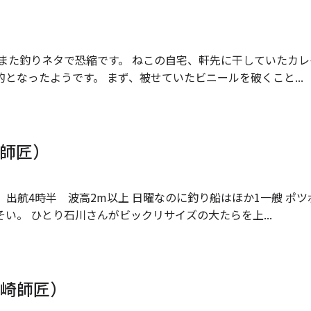
また釣りネタで恐縮です。 ねこの自宅、軒先に干していたカレ
となったようです。 まず、被せていたビニールを破くこと...
師匠）
 出航4時半 波高2m以上 日曜なのに釣り船はほか1一艘 ポツ
い。 ひとり石川さんがビックリサイズの大たらを上...
岩崎師匠）