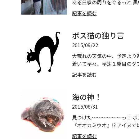
ある日家の周りをぐるっと 黒い
記事を読む
ボス猫の独り言
2015/09/22
大荒れの天気の中、予定より
着いて早々、早速１発目のダブル
記事を読む
海の神！
2015/08/31
見つけた～～～～～～っ！ ボ
『オオカミウオ』!? アイヌ
記事を読む