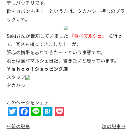
デもバッチリです。
靴もカバンも黒！ という方は、タカハシ一押しのブラ
ック↓で。
Sekiさんが告知していました
『食べマルシェ』
に行っ
て、写メも撮ってきました！ が、
肝心の携帯を忘れてきた……という事態です。
明日は食べマルシェ日記、書きたいと思っています。
Ｙａｈｏｏ！ショッピング店
スタッフ
タカハシ
このページをシェア
T
F
Li
H
P
w
a
n
at
o
←前の記事
次の記事→
itt
c
e
e
c