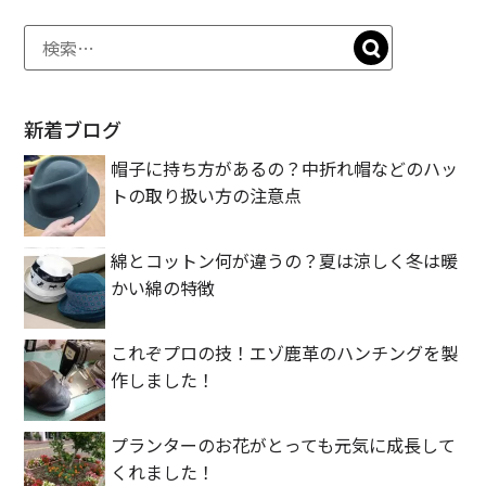
er
e
n
k
b
a
et
o
o
新着ブログ
k
帽子に持ち方があるの？中折れ帽などのハッ
トの取り扱い方の注意点
綿とコットン何が違うの？夏は涼しく冬は暖
かい綿の特徴
これぞプロの技！エゾ鹿革のハンチングを製
作しました！
プランターのお花がとっても元気に成長して
くれました！