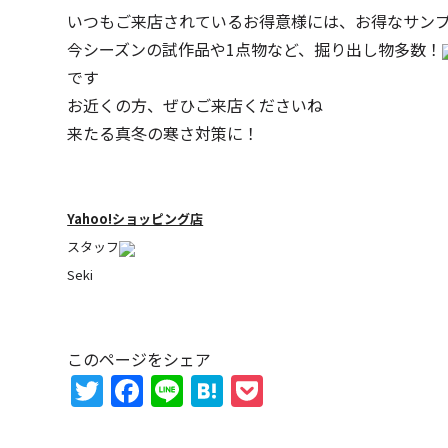
いつもご来店されているお得意様には、お得なサン
今シーズンの試作品や1点物など、掘り出し物多数！
です
お近くの方、ぜひご来店くださいね
来たる真冬の寒さ対策に！
Yahoo!ショッピング店
スタッフ
Seki
このページをシェア
T
F
Li
H
P
w
a
n
at
o