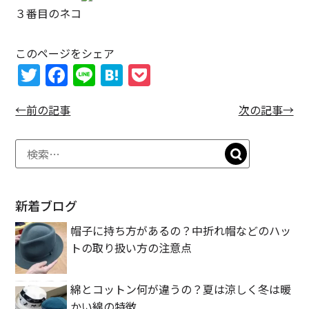
３番目のネコ
このページをシェア
T
F
Li
H
P
w
a
n
at
o
←前の記事
次の記事→
itt
c
e
e
c
er
e
n
k
b
a
et
o
o
新着ブログ
k
帽子に持ち方があるの？中折れ帽などのハッ
トの取り扱い方の注意点
綿とコットン何が違うの？夏は涼しく冬は暖
かい綿の特徴