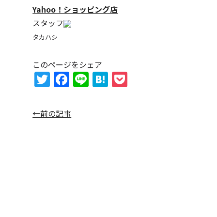
Yahoo！ショッピング店
スタッフ
タカハシ
このページをシェア
T
F
Li
H
P
w
a
n
at
o
itt
c
e
e
c
←前の記事
er
e
n
k
b
a
et
o
o
k