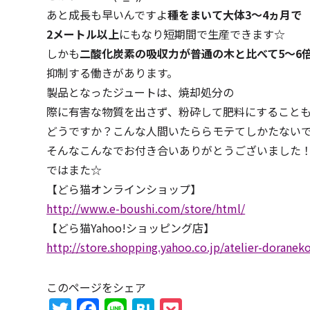
あと成長も早いんですよ
種をまいて大体3～4ヵ月で
2メートル以上
にもなり短期間で生産できます☆
しかも
二酸化炭素の吸収力が普通の木と比べて5～6
抑制する働きがあります。
製品となったジュートは、焼却処分の
際に有害な物質を出さず、粉砕して肥料にすることも
どうですか？こんな人間いたららモテてしかたない
そんなこんなでお付き合いありがとうございました
ではまた☆
【どら猫オンラインショップ】
http://www.e-boushi.com/store/html/
【どら猫Yahoo!ショッピング店】
http://store.shopping.yahoo.co.jp/atelier-doranek
このページをシェア
T
F
Li
H
P