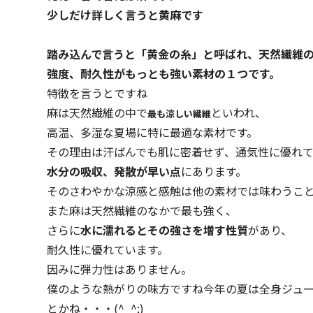
少しだけ詳しく言うと黄麻です
踏み込んで言うと「黄金の糸」と呼ばれ、天然繊維
強度、耐久性がもっとも強い素材の１つです。
特徴を言うとですね
麻は天然繊維の中で
といわれ、
最も涼しい繊維
高温、多湿な夏場に特に最適な素材です。
その理由は汗ばんでも肌に密着せず、通気性に優れ
水分の吸収、発散が早い点
にあります。
そのさわやかな涼感と感触は他の素材では味わうこ
また麻は天然繊維のなかで最も強く、
さらに
水に濡れるとその強さを増す性質
があり、
耐久性に優れています。
因みに弾力性はありません。
僕のような熱がりの味方ですね今年の夏は全身ジュ
とかね・・・(^_^;)