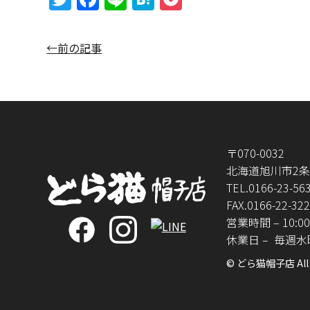
w
a
n
at
o
itt
c
e
e
c
←前の記事
er
e
n
k
b
a
et
o
o
k
〒070-0032
北海道旭川市2条通
TEL.
0166-23-56
FAX.0166-22-32
営業時間 – 10:00
休業日 –
毎週水
© どら猫帽子店 All R