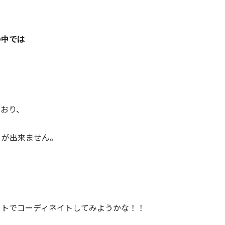
の中では
ており、
とが出来ません。
ートでコーディネイトしてみようかな！！