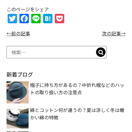
このページをシェア
T
F
Li
H
P
w
a
n
at
o
←前の記事
次の記事→
itt
c
e
e
c
er
e
n
k
b
a
et
o
o
新着ブログ
k
帽子に持ち方があるの？中折れ帽などのハッ
トの取り扱い方の注意点
綿とコットン何が違うの？夏は涼しく冬は暖
かい綿の特徴