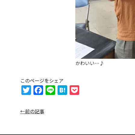
かわいい…♪
このページをシェア
T
F
Li
H
P
w
a
n
at
o
itt
c
e
e
c
←前の記事
er
e
n
k
b
a
et