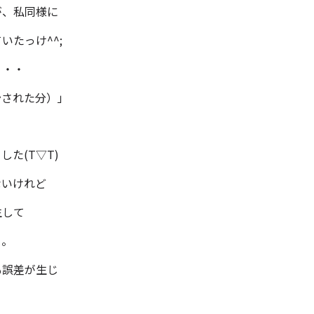
が、私同様に
たっけ^^;
・・・
秒された分）」
た(T▽T)
ないけれど
生して
う。
も誤差が生じ