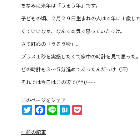
ちなみに来年は「うるう年」です。
子どもの頃、２月２９日生まれの人は４年に１歳し
くていいなぁ、なんて本気で思っていたっけ。
さて肝心の「うるう秒」。
プラス１秒を実感したくて家中の時計を見て思った
どの時計も３～５分進めてあったんだっけ（汗）
それでは今日はこの辺で(^^)/~~~
このページをシェア
T
F
Li
H
P
w
a
n
at
o
itt
c
e
e
c
←前の記事
er
e
n
k