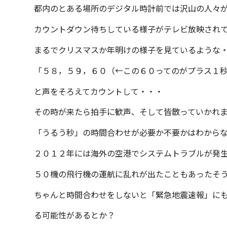
都内のとある場所のデジタル時計前では沢山の人々
カウントダウン待ちしている様子がテレビ放映されてい
まるでクリスマスか年明けの様子を見ているような
「５８，５９，６０（←この６０ってのがプラス１
と声をそろえてカウントして・・・
その時が来たら拍手に歓声、そして皆散っていかれまし
「うるう秒」の時間合わせが必要か不要かはわから
２０１２年には海外の空港でシステムトラブルが発
５０機の飛行機の運航に乱れが出たこともあったそ
ちゃんと時間合わせをしないと「緊急地震速報」に
る可能性があるとか？