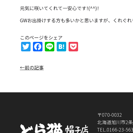
元気に咲いてくれて一安心です!(^^)!
GWお出掛けする方も多いかと思いますが、くれぐれも
このページをシェア
T
F
Li
H
P
w
a
n
at
o
itt
c
e
e
c
←前の記事
er
e
n
k
b
a
et
o
o
k
〒070-0032
北海道旭川市2条通
TEL.
0166-23-56