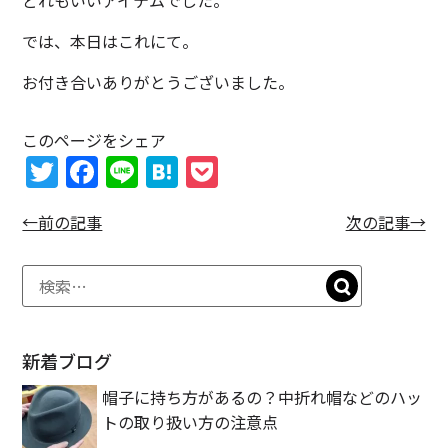
どれもいいアイテムでした。
では、本日はこれにて。
お付き合いありがとうございました。
このページをシェア
T
F
Li
H
P
w
a
n
at
o
←前の記事
次の記事→
itt
c
e
e
c
er
e
n
k
b
a
et
o
o
新着ブログ
k
帽子に持ち方があるの？中折れ帽などのハッ
トの取り扱い方の注意点