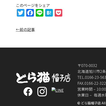
このページをシェア
T
F
Li
H
P
w
a
n
at
o
itt
c
e
e
c
←前の記事
er
e
n
k
b
a
et
o
o
k
〒070-0032
北海道旭川市2条通
TEL.
0166-23-56
FAX.0166-22-32
営業時間 – 10:00
休業日 –
毎週水
© どら猫帽子店 All R