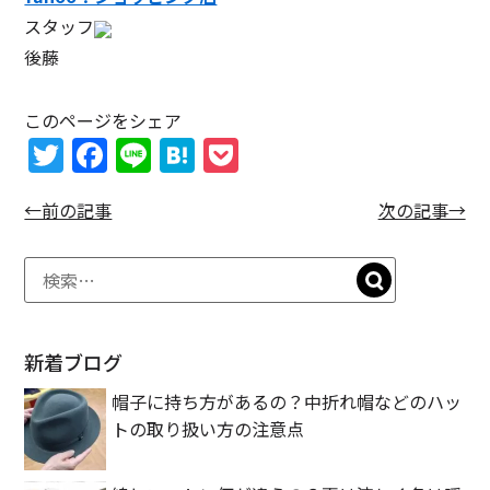
スタッフ
後藤
このページをシェア
T
F
Li
H
P
w
a
n
at
o
←前の記事
次の記事→
itt
c
e
e
c
er
e
n
k
b
a
et
o
o
新着ブログ
k
帽子に持ち方があるの？中折れ帽などのハッ
トの取り扱い方の注意点