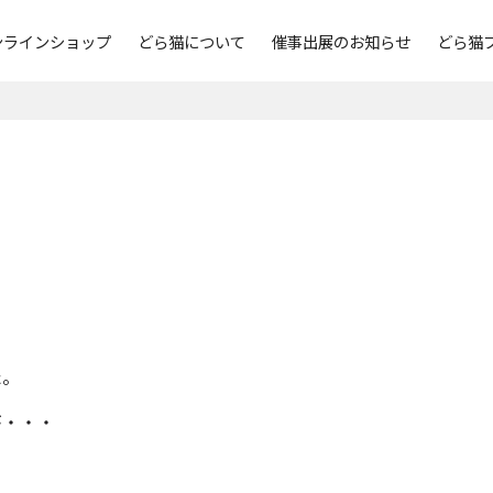
ンラインショップ
どら猫について
催事出展のお知らせ
どら猫
た。
が・・・
。