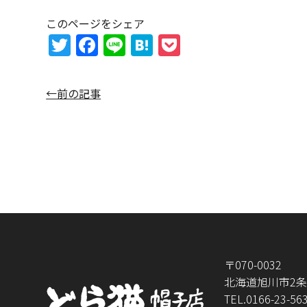
このページをシェア
T
F
Li
H
P
w
a
n
at
o
itt
c
e
e
c
←前の記事
er
e
n
k
b
a
et
o
o
k
〒070-0032
北海道旭川市2条通
TEL.
0166-23-56