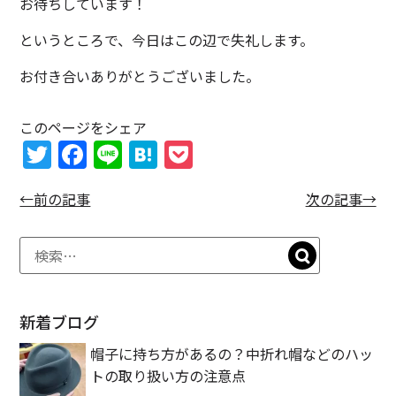
お待ちしています！
というところで、今日はこの辺で失礼します。
お付き合いありがとうございました。
このページをシェア
T
F
Li
H
P
w
a
n
at
o
←前の記事
次の記事→
itt
c
e
e
c
er
e
n
k
b
a
et
o
o
新着ブログ
k
帽子に持ち方があるの？中折れ帽などのハッ
トの取り扱い方の注意点