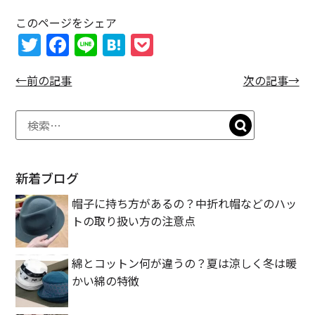
このページをシェア
T
F
Li
H
P
w
a
n
at
o
←前の記事
次の記事→
itt
c
e
e
c
er
e
n
k
b
a
et
o
o
新着ブログ
k
帽子に持ち方があるの？中折れ帽などのハッ
トの取り扱い方の注意点
綿とコットン何が違うの？夏は涼しく冬は暖
かい綿の特徴