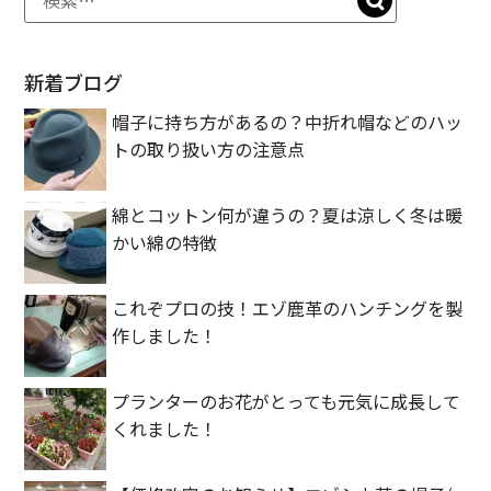
b
a
et
o
o
新着ブログ
k
帽子に持ち方があるの？中折れ帽などのハッ
トの取り扱い方の注意点
綿とコットン何が違うの？夏は涼しく冬は暖
かい綿の特徴
これぞプロの技！エゾ鹿革のハンチングを製
作しました！
プランターのお花がとっても元気に成長して
くれました！