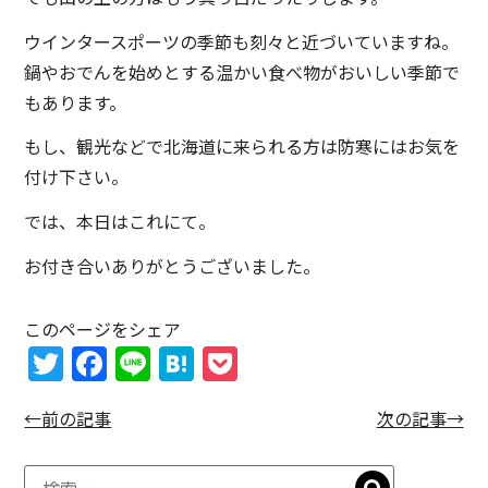
ウインタースポーツの季節も刻々と近づいていますね。
鍋やおでんを始めとする温かい食べ物がおいしい季節で
もあります。
もし、観光などで北海道に来られる方は防寒にはお気を
付け下さい。
では、本日はこれにて。
お付き合いありがとうございました。
このページをシェア
T
F
Li
H
P
w
a
n
at
o
←前の記事
次の記事→
itt
c
e
e
c
er
e
n
k