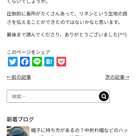
くらいでしょうか。
圧倒的に長所がたくさんあって、リネンという生地の良
さを伝えることができたのではないかなと思います。
最後まで読んでくださり、ありがとうございました(^^)
このページをシェア
T
F
Li
H
P
w
a
n
at
o
←前の記事
次の記事→
itt
c
e
e
c
er
e
n
k
b
a
et
o
o
新着ブログ
k
帽子に持ち方があるの？中折れ帽などのハッ