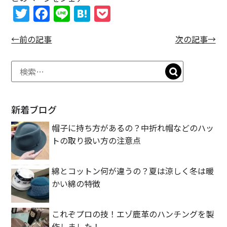
T
F
Li
H
P
w
a
n
at
o
←前の記事
次の記事→
itt
c
e
e
c
er
e
n
k
b
a
et
o
o
新着ブログ
k
帽子に持ち方があるの？中折れ帽などのハッ
トの取り扱い方の注意点
綿とコットン何が違うの？夏は涼しく冬は暖
かい綿の特徴
これぞプロの技！エゾ鹿革のハンチングを製
作しました！