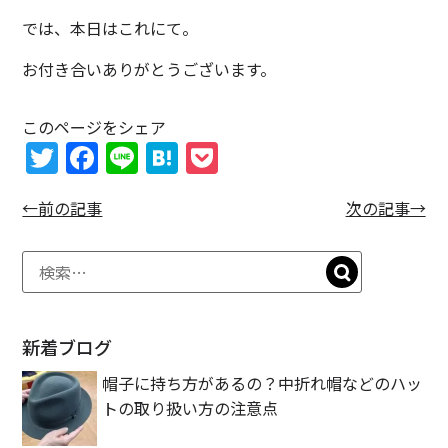
では、本日はこれにて。
お付き合いありがとうございます。
このページをシェア
T
F
Li
H
P
w
a
n
at
o
←前の記事
次の記事→
itt
c
e
e
c
er
e
n
k
b
a
et
o
o
新着ブログ
k
帽子に持ち方があるの？中折れ帽などのハッ
トの取り扱い方の注意点